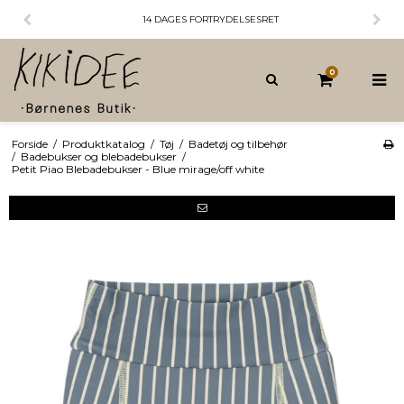
14 DAGES FORTRYDELSESRET
0
Forside
/
Produktkatalog
/
Tøj
/
Badetøj og tilbehør
/
Badebukser og blebadebukser
/
Petit Piao Blebadebukser - Blue mirage/off white