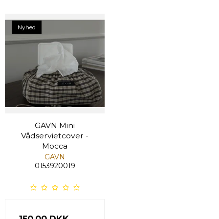
Nyhed
GAVN Mini
Vådservietcover -
Mocca
GAVN
0153920019
150,00 DKK