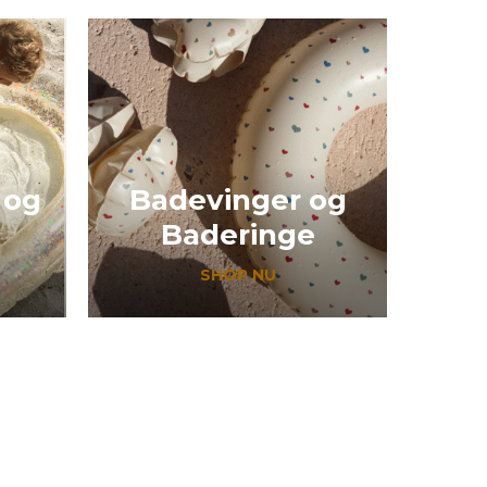
 og
Badevinger og
Baderinge
SHOP NU