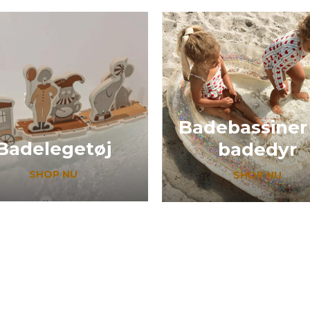
Badebassiner
Badelegetøj
badedyr
SHOP NU
SHOP NU