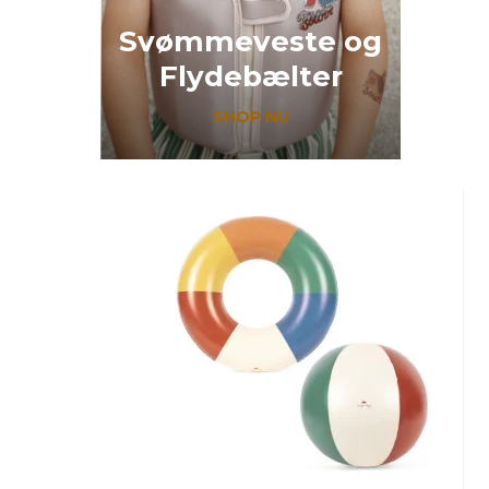
Svømmeveste og
Flydebælter
SHOP NU