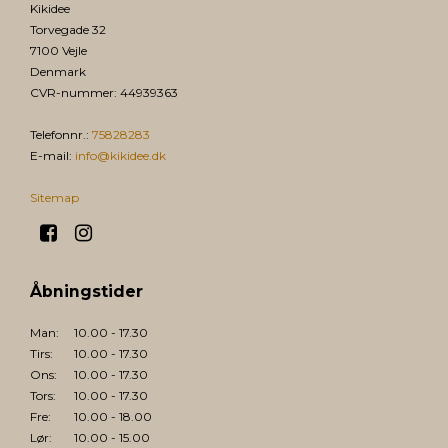
Kikidee
Torvegade 32
7100 Vejle
Denmark
CVR-nummer
:
44939363
Telefonnr.
:
75828283
E-mail
:
info@kikidee.dk
Sitemap
Åbningstider
Man:
10.00 - 17.30
Tirs:
10.00 - 17.30
Ons:
10.00 - 17.30
Tors:
10.00 - 17.30
Fre:
10.00 - 18.00
Lør:
10.00 - 15.00