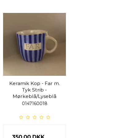
Keramik Kop - Far m.
Tyk Strib -
Mørkeblå/Lyseblå
0147160018
350,00 DKK