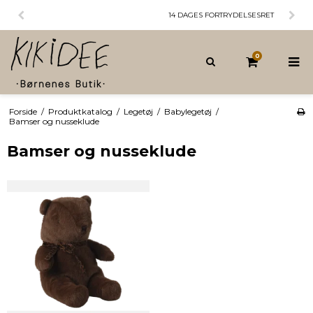
14 DAGES FORTRYDELSESRET
0
Forside
/
Produktkatalog
/
Legetøj
/
Babylegetøj
/
Bamser og nusseklude
Bamser og nusseklude