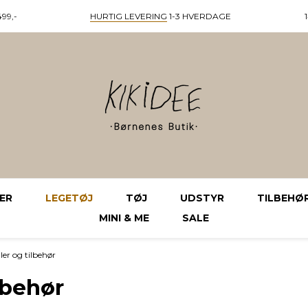
99,-
HURTIG LEVERING
1-3 HVERDAGE
ER
LEGETØJ
TØJ
UDSTYR
TILBEHØ
MINI & ME
SALE
er og tilbehør
lbehør