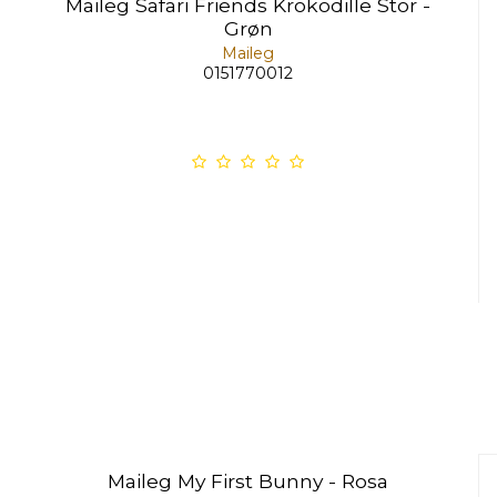
Maileg Safari Friends Krokodille Stor -
Grøn
Maileg
0151770012
Maileg My First Bunny - Rosa