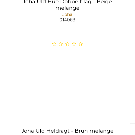
Joha Uld Hue Dobbelt lag - Beige
melange
Joha
014068
Joha Uld Heldragt - Brun melange