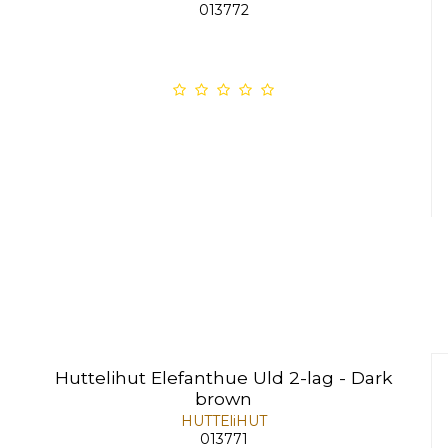
013772
Huttelihut Elefanthue Uld 2-lag - Dark
brown
HUTTEliHUT
013771