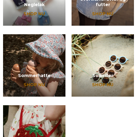
Neglelak
futter
SHOP NU
SHOP NU
Sommerhatte
Solbriller
SHOP NU
SHOP NU