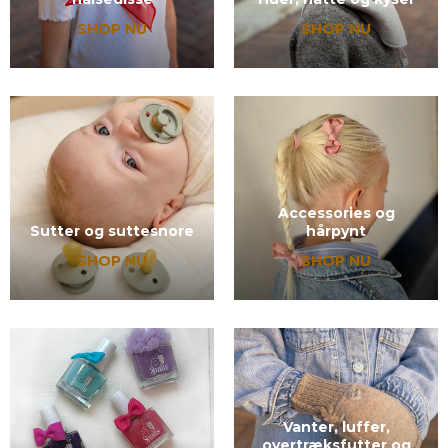
SHOP NU
SHOP NU
Accessories og
Sutter og suttesnore
hårpynt
SHOP NU
SHOP NU
Vanter, luffer,
overtræksfutter og