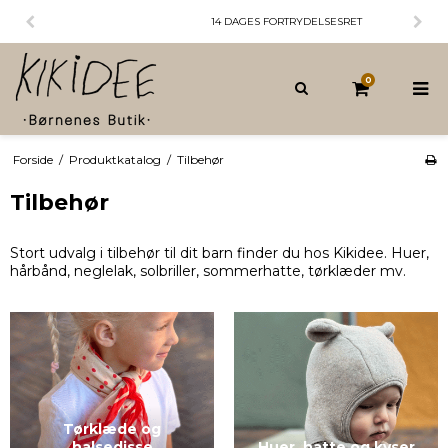
14 DAGES FORTRYDELSESRET
0
Forside
/
Produktkatalog
/
Tilbehør
Tilbehør
Stort udvalg i tilbehør til dit barn finder du hos Kikidee. Huer,
hårbånd, neglelak, solbriller, sommerhatte, tørklæder mv.
Tørklæde og
halsedisse
Huer, hatte og kyser