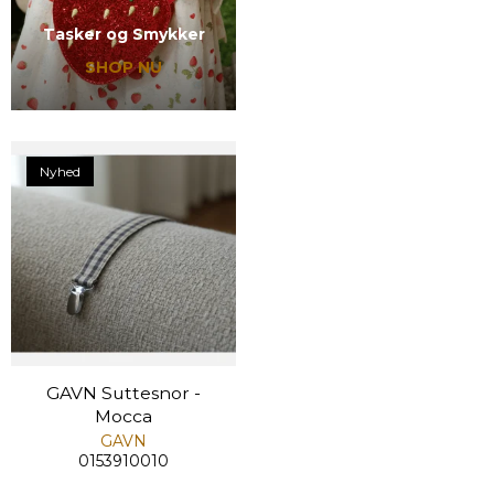
Tasker og Smykker
SHOP NU
Nyhed
GAVN Suttesnor -
Mocca
GAVN
0153910010