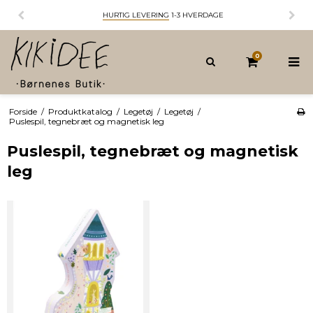
GE
14 DAGES FORTRYDELSESRET
0
Forside
/
Produktkatalog
/
Legetøj
/
Legetøj
/
Puslespil, tegnebræt og magnetisk leg
Puslespil, tegnebræt og magnetisk
leg