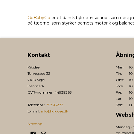
GoBabyGo
er et dansk børnetøjsbrand, som designe
på tæerne, som styrker barnets motorik og balance 
Kontakt
Åbnin
Kikidee
Man:
10
Torvegade 32
Tirs:
10
7100 Vejle
Ons:
10
Denmark
Tors:
10
CVR-nummer
:
44939363
Fre:
10
Lør:
10
Telefonnr.
:
75828283
Søn:
Lu
E-mail
:
info@kikidee.dk
Websh
Sitemap
Mandag - f
Tlf. 75 82 