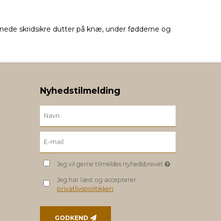
ignede skridsikre dutter på knæ, under fødderne og
Nyhedstilmelding
Jeg vil gerne tilmeldes nyhedsbrevet
Jeg har læst og accepterer
privatlivspolitikken
GODKEND