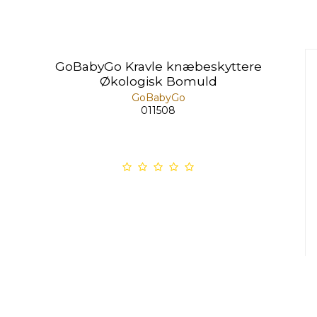
GoBabyGo Kravle knæbeskyttere
Økologisk Bomuld
GoBabyGo
011508