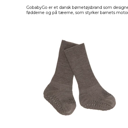
GobabyGo er et dansk børnetøjsbrand som designer 
fødderne og på tæerne, som styrker barnets motori