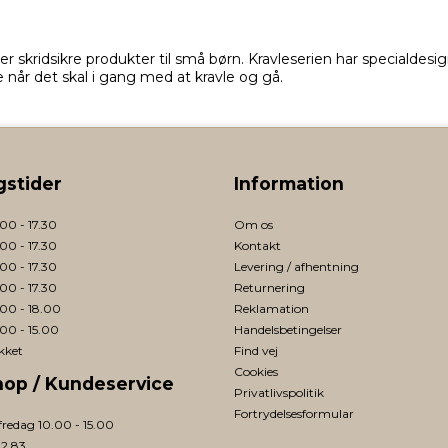
r skridsikre produkter til små børn. Kravleserien har specialdes
når det skal i gang med at kravle og gå.
gstider
Information
.00 - 17.30
Om os
.00 - 17.30
Kontakt
.00 - 17.30
Levering / afhentning
.00 - 17.30
Returnering
.00 - 18.00
Reklamation
.00 - 15.00
Handelsbetingelser
kket
Find vej
Cookies
op / Kundeservice
Privatlivspolitik
Fortrydelsesformular
redag 10.00 - 15.00
82 83