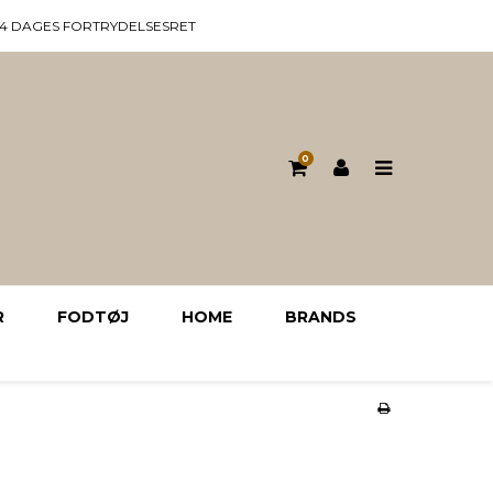
14 DAGES FORTRYDELSESRET
0
R
FODTØJ
HOME
BRANDS