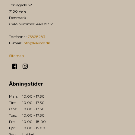
Torvegade 32
7100 Vejle
Denmark
CVR-nummer
:
44939363
Telefonnr.
:
75828283
E-mail
:
info@kikidee.dk
Sitemap
Åbningstider
Man:
10.00 - 17.30
Tirs:
10.00 - 17.30
Ons:
10.00 - 17.30
Tors:
10.00 - 17.30
Fre:
10.00 - 18.00
Lør:
10.00 - 15.00
Søn:
Lukket