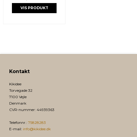
VIS PRODUKT
Kontakt
Kikidee
Torvegade 32
7100 Vejle
Denmark
CVR-nummer
:
44939363
Telefonnr.
:
75828283
E-mail
:
info@kikidee.dk