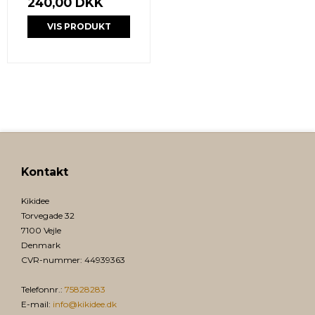
240,00 DKK
VIS PRODUKT
Kontakt
Kikidee
Torvegade 32
7100 Vejle
Denmark
CVR-nummer
:
44939363
Telefonnr.
:
75828283
E-mail
:
info@kikidee.dk