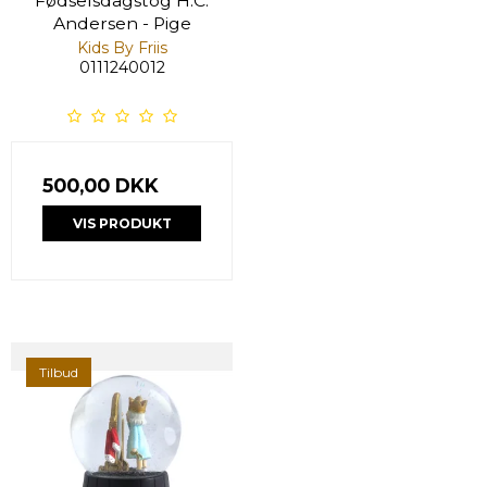
Fødselsdagstog H.C.
Andersen - Pige
Kids By Friis
0111240012
500,00 DKK
VIS PRODUKT
Tilbud