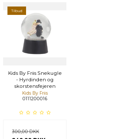
Tilbud
Kids By Friis Snekugle
- Hyrdinden og
skorstensfejeren
Kids By Friis
0111200016
300,00 DKK